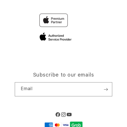
Contact Us
Trade-in
SITUS SLOT GACOR
Why Shop at iStudio
FAQ
TravellerÃ¢â‚¬â„¢s Reservation
Elush Corporate Website
Privacy Policy
Site Terms of Use
Subscribe to our emails
Email
Facebook
Instagram
YouTube
Payment