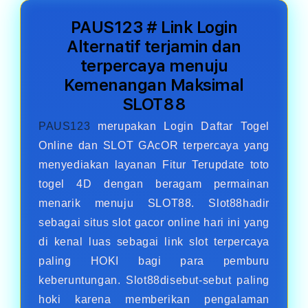
PAUS123 # Link Login
Alternatif terjamin dan
terpercaya menuju
Kemenangan Maksimal
SLOT88
PAUS123
merupakan Login Daftar Togel
Online dan SLOT GAcOR terpercaya yang
menyediakan layanan Fitur Terupdate toto
togel 4D dengan beragam permainan
menarik menuju SLOT88. Slot88hadir
sebagai situs slot gacor online hari ini yang
di kenal luas sebagai link slot terpercaya
paling HOKI bagi para pemburu
keberuntungan. Slot88disebut-sebut paling
hoki karena memberikan pengalaman