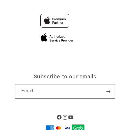
Contact Us
Trade-in
SITUS SLOT GACOR
Why Shop at iStudio
FAQ
TravellerÃ¢â‚¬â„¢s Reservation
Elush Corporate Website
Privacy Policy
Site Terms of Use
Subscribe to our emails
Email
Facebook
Instagram
YouTube
Payment