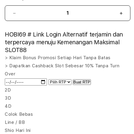
Decrease
Incr
quantity
quant
for
for
HOBI69 # Link Login Alternatif terjamin dan
HOBI69
HOBI
#
#
terpercaya menuju Kemenangan Maksimal
Link
Link
SLOT88
Login
Logi
> Klaim Bonus Promosi Setiap Hari Tanpa Batas
Alternatif
Alter
terjamin
terja
> Dapatkan Cashback Slot Sebesar 10% Tanpa Turn
dan
dan
Over
terpercaya
terp
Buat RTP
menuju
menu
2D
Kemenangan
Keme
Maksimal
Maks
3D
SLOT88
SLO
4D
Colok Bebas
Line / BB
Shio Hari Ini