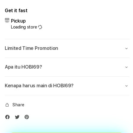
Get it fast
Pickup
Loading store
Limited Time Promotion
Apa itu HOBI69?
Kenapa harus main di HOBI69?
Share