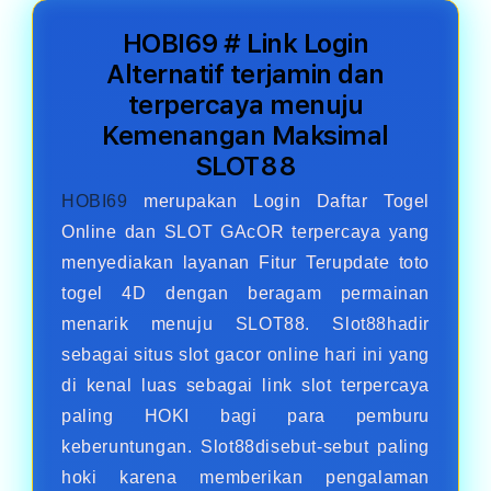
HOBI69 # Link Login
Alternatif terjamin dan
terpercaya menuju
Kemenangan Maksimal
SLOT88
HOBI69
merupakan Login Daftar Togel
Online dan SLOT GAcOR terpercaya yang
menyediakan layanan Fitur Terupdate toto
togel 4D dengan beragam permainan
menarik menuju SLOT88. Slot88hadir
sebagai situs slot gacor online hari ini yang
di kenal luas sebagai link slot terpercaya
paling HOKI bagi para pemburu
keberuntungan. Slot88disebut-sebut paling
hoki karena memberikan pengalaman