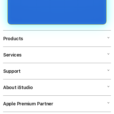
permainan slot tetap dipengaruhi
sistem permainan.
kombinasi kemudahan transaksi
oleh faktor keberuntungan dan
(seperti QRIS), pilihan permainan
sistem RNG (Random Number
yang beragam, serta reputasi yang
Generator).
berkembang di kalangan pemain slot
Indonesia.
Products
Services
HOBI69
SLOT
Support
AppleCare+
SLOT88
Corporate
SLOT GACOR
About iStudio
My Account
SLOT GACOR HARI INI
SLOT GACOR MALAM INI
Collection & Delivery
Elush Service Provider
SLOT GACOR HARI INI
Apple Premium Partner
About Us
Returns & Exchanges
Financing Options
SLOT GACOR 2026
Find an iStudio near you