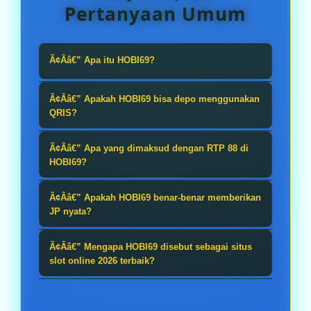
Pertanyaan Umum
Ã¢Ââ€” Apa itu HOBI69?
HOBI69 adalah plaLogin Alternatif
Ã¢Ââ€” Apakah HOBI69 bisa depo menggunakan
Slot VIP server Indonesia dan juga
QRIS?
link slot SKSLOT menggunakan akun
Ya, HOBI69 menyediakan metode
pro Indonesia terbaru yang
Ã¢Ââ€” Apa yang dimaksud dengan RTP 88 di
deposit menggunakan QRIS. Metode
HOBI69?
terpercaya dengan pilihan
ini memudahkan pemain melakukan
permainan rtp live slot gacor
RTP (Return to Player) 777 merujuk
transaksi secara cepat, praktis, dan
Ã¢Ââ€” Apakah HOBI69 benar-benar memberikan
tertinggi dibekali server dan
pada persentase pengembalian
JP nyata?
efisien hanya dengan melakukan
pelayanan terbaik di indonesia.
teoretis kepada pemain. Angka ini
scan melalui aplikasi e-wallet atau
Banyak pemain mengklaim
sering dikaitkan dengan peluang
Ã¢Ââ€” Mengapa HOBI69 disebut sebagai situs
mobile banking yang mendukung
mendapatkan jackpot (JP) nyata saat
slot online 2026 terbaik?
kemenangan yang lebih optimal,
QRIS.
bermain di HOBI69. Namun, penting
meskipun hasil permainan tetap
HOBI69 disebut sebagai salah satu
dipahami bahwa kemenangan dalam
bersifat acak dan bergantung pada
situs slot online 2026 terbaik karena