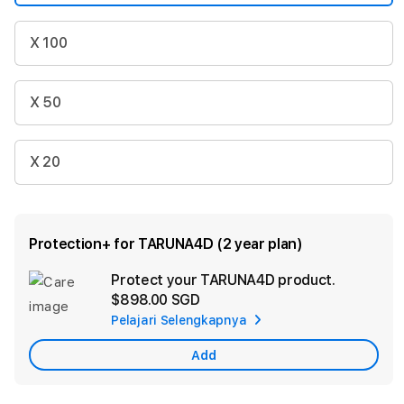
X 100
X 50
X 20
Protection+ for TARUNA4D (2 year plan)
Protect your TARUNA4D product.
Ad
$898.00 SGD
App
Pelajari Selengkapnya
Car
Add