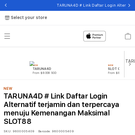
TARUNA4D # Link Daftar Login Alternat
Select your store
Cart
NEW
NEW
TARUNA4D
SLOT GACOR
From $8.008 SGD
From $807.77 SGD
NEW
TARUNA4D # Link Daftar Login
Alternatif terjamin dan terpercaya
menuju Kemenangan Maksimal
SLOT88
SKU:
9600005409
Barcode:
9600005409