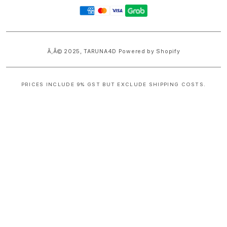
Payment
methods
Ã‚Â© 2025,
TARUNA4D
Powered by Shopify
PRICES INCLUDE 9% GST BUT EXCLUDE SHIPPING COSTS.
S
i
n
g
l
e
c
o
l
u