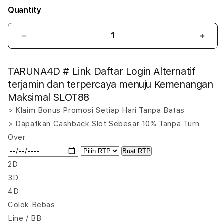
Quantity
Decrease
Incr
quantity
quant
for
for
TARUNA4D # Link Daftar Login Alternatif
TARUNA4D
TAR
#
#
terjamin dan terpercaya menuju Kemenangan
Link
Link
Maksimal SLOT88
Daftar
Daft
> Klaim Bonus Promosi Setiap Hari Tanpa Batas
Login
Logi
Alternatif
Alter
> Dapatkan Cashback Slot Sebesar 10% Tanpa Turn
terjamin
terja
Over
dan
dan
Buat RTP
terpercaya
terp
2D
menuju
menu
Kemenangan
Keme
3D
Maksimal
Maks
4D
SLOT88
SLO
Colok Bebas
Line / BB