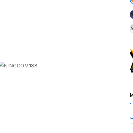
Ã
Ã
M