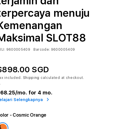
terjamin dan
terpercaya menuju
Kemenangan
Maksimal SLOT88
KU:
9600005409
Barcode:
9600005409
$898.00 SGD
ax included.
Shipping
calculated at checkout.
r
68.25
/mo. for 4 mo.
elajari Selengkapnya
olor
- Cosmic Orange
Ã‚