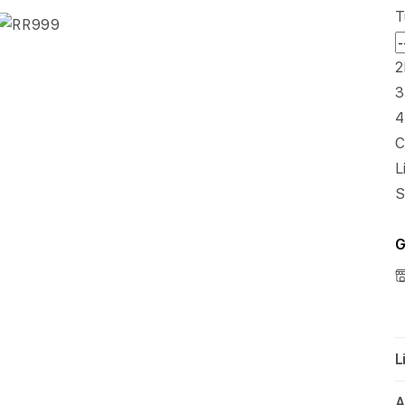
T
Open
media
7
in
2
modal
C
L
S
G
L
Open
media
9
A