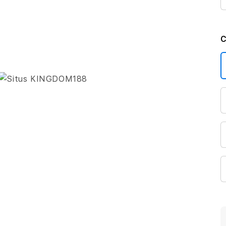
C
Open
media
3
in
modal