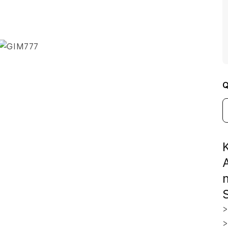
Open
media
5
in
modal
Q
A
>
>