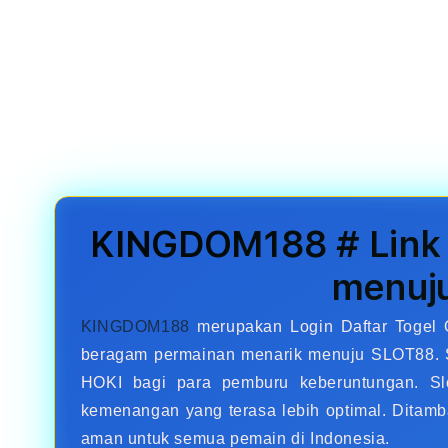
in
modal
KINGDOM188 # Link D
menuj
KINGDOM188
merupakan Login Daftar Togel 
beragam permainan menarik menuju SLOT88. Slot
HOKI bagi para pemburu keberuntungan. Sl
kemenangan yang terasa lebih optimal. Ditamb
aman untuk semua pemain di Indonesia.