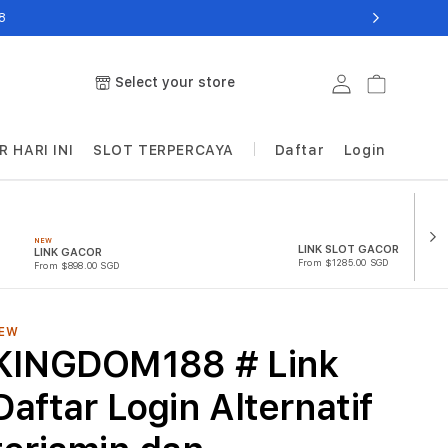
8
Select your store
Log in
Cart
 HARI INI
SLOT TERPERCAYA
Daftar
Login
NEW
LINK SLOT GACOR
LINK GACOR
From $1285.00 SGD
From $898.00 SGD
EW
KINGDOM188 # Link
Daftar Login Alternatif