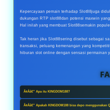
Kepercayaan pemain terhadap Slot88juga didu
dukungan RTP slot88dan potensi maxwin yang
Hal inilah yang membuat Slot88semakin populer
Tak heran jika Slot88sering disebut sebagai s
transaksi, peluang kemenangan yang kompetitif
hiburan slot online dengan sensasi permainan 
FA
Ã¢Ââ€” Apa itu KINGDOM188?
KINGDOM188 adalah platform slot online ya
Ã¢Ââ€” Apakah KINGDOM188 bisa depo menggunakan 
disebut-sebut memiliki peluang kemenang