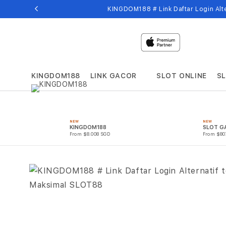
KINGDOM188 # Link Daftar Login Al
KINGDOM188
LINK GACOR
SLOT ONLINE
SL
NEW
NEW
KINGDOM188
SLOT G
From $8.008 SGD
From $80
Skip to
product
information