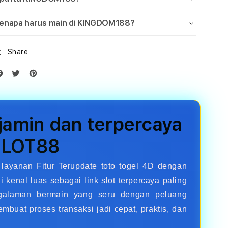
enapa harus main di KINGDOM188?
Share
jamin dan terpercaya
SLOT88
ayanan Fitur Terupdate toto togel 4D dengan
kenal luas sebagai link slot terpercaya paling
ngalaman bermain yang seru dengan peluang
uat proses transaksi jadi cepat, praktis, dan