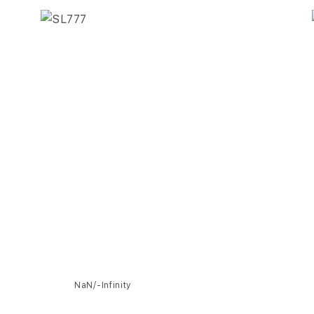
Open
media
6
in
modal
Open
of
NaN
/
-Infinity
media
8