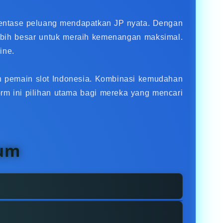
sentase peluang mendapatkan JP nyata. Dengan
bih besar untuk meraih kemenangan maksimal.
ine.
an pemain slot Indonesia. Kombinasi kemudahan
orm ini pilihan utama bagi mereka yang mencari
mum
er di kalangan pemain Indonesia. Situs ini
 slot dengan potensi maxwin tinggi.