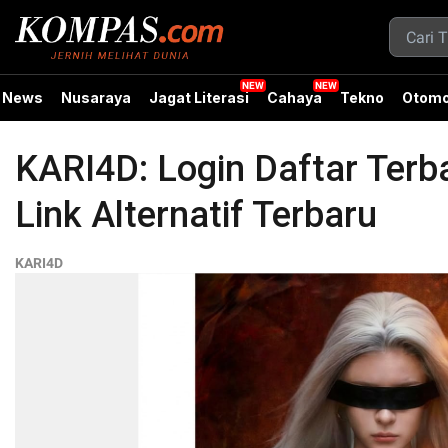
News
Nusaraya
Jagat Literasi
Cahaya
Tekno
Otomo
KARI4D: Login Daftar Ter
Link Alternatif Terbaru
KARI4D