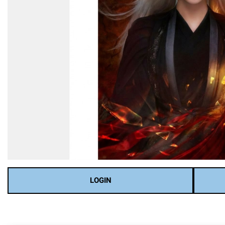
LOGIN