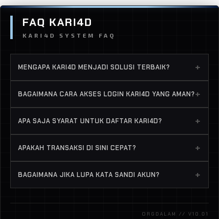
FAQ KARI4D
KARI4D SYSTEM FAQ
+
MENGAPA KARI4D MENJADI SOLUSI TERBAIK?
KARI4D menawarkan "big solutions" berupa
+
BAGAIMANA CARA AKSES LOGIN KARI4D YANG AMAN?
platform permainan yang 100% adil, server stabil,
dan keamanan privasi yang terjamin bagi seluruh
Anda diwajibkan menggunakan tautan alternatif
+
APA SAJA SYARAT UNTUK DAFTAR KARI4D?
penggunanya.
KARI4D login yang disediakan secara resmi di
halaman KARI4D ini agar terhindar dari situs tiruan.
Proses registrasi sangat mudah dan gratis. Anda
+
APAKAH TRANSAKSI DI SINI CEPAT?
hanya perlu berusia di atas 18 tahun dan
melengkapi formulir daftar KARI4D dengan data
Tentu. Kami menghadirkan solusi transaksi
+
BAGAIMANA JIKA LUPA KATA SANDI AKUN?
informasi yang valid.
otomatis di mana proses deposit dan penarikan
dana hanya memakan waktu rata-rata 1 hingga 3
Tim dukungan pelanggan kami yang berdedikasi
menit saja.
siap membantu Anda 24/7 melalui fitur Live Chat
ORGDALAM // V10.01
untuk mereset dan memulihkan akses akun Anda